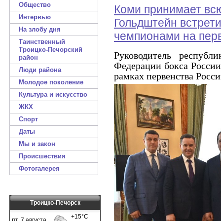
Общество
Коми принимает всю
Интервью
Гольдштейн встрет
На злобу дня
чемпионами на перв
Таинственный
Троицко-Печорский
Руководитель республи
район
Федерации бокса Росси
Люди района
рамках первенства Росси
Молодое поколение
Культура и искусство
ЖКХ
Спорт
Даты
Мы и закон
Происшествия
Фотогалерея
Троицко-Печорск