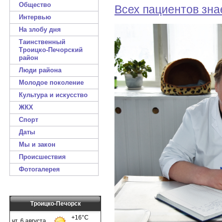
Общество
Всех пациентов знае
Интервью
На злобу дня
Таинственный
Троицко-Печорский
район
Люди района
Молодое поколение
Культура и искусство
ЖКХ
Спорт
Даты
Мы и закон
Происшествия
Фотогалерея
Троицко-Печорск