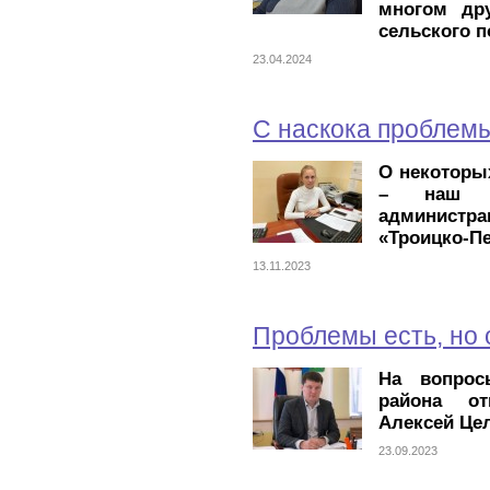
многом др
сельского 
23.04.2024
С наскока проблем
О некоторы
– наш р
администр
«Троицко-П
13.11.2023
Проблемы есть, но
На вопрос
района от
Алексей Це
23.09.2023