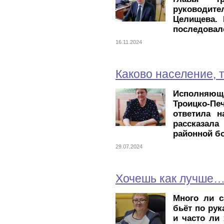
руководит
Целищева. 
последовал
16.11.2024
Каково население, 
Исполняюща
Троицко-П
ответила н
рассказал
районной б
29.07.2024
Хочешь как лучше…
Много ли с
бьёт по рук
и часто ли