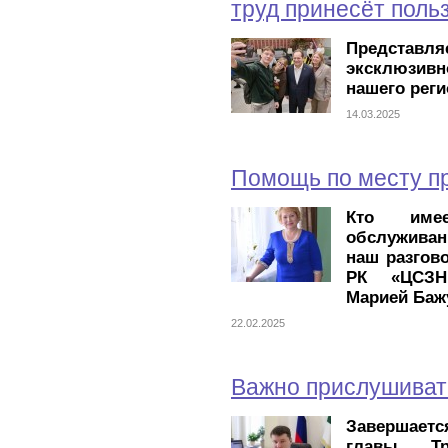
труд принесёт поль
Представл
эксклюзив
нашего реги
14.03.2025
Помощь по месту п
Кто име
обслуживани
наш разгов
РК «ЦСЗН 
Марией Баж
22.02.2025
Важно прислушиват
Завершаетс
главы Тр