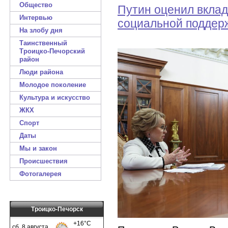
Общество
Путин оценил вкла
Интервью
социальной поддер
На злобу дня
Таинственный
Троицко-Печорский
район
Люди района
Молодое поколение
Культура и искусство
ЖКХ
Спорт
Даты
Мы и закон
Происшествия
Фотогалерея
Троицко-Печорск