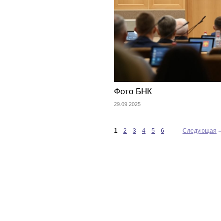
Фото БНК
29.09.2025
1
2
3
4
5
6
Следующая