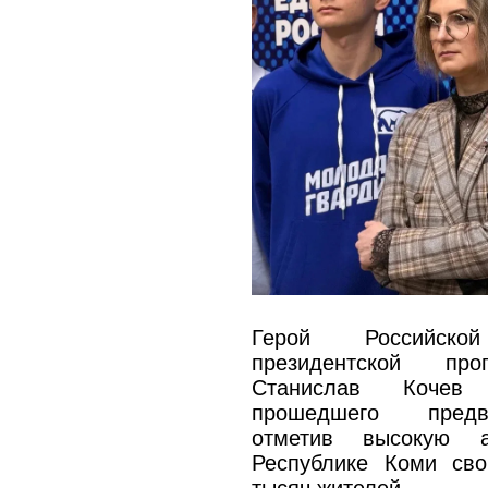
Герой Российско
президентской пр
Станислав Кочев 
прошедшего предва
отметив высокую а
Республике Коми св