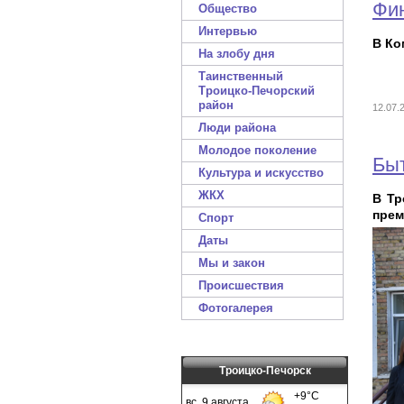
Фин
Общество
Интервью
В Ко
На злобу дня
Таинственный
Троицко-Печорский
район
12.07
Люди района
Молодое поколение
Быт
Культура и искусство
ЖКХ
В Тр
прем
Спорт
Даты
Мы и закон
Происшествия
Фотогалерея
Троицко-Печорск