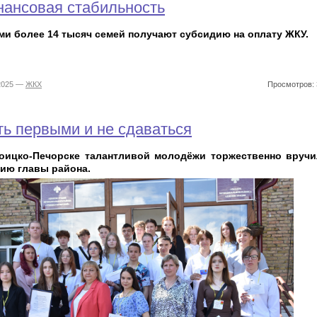
ансовая стабильность
ми более 14 тысяч семей получают субсидию на оплату ЖКУ.
.2025 —
ЖКХ
Просмотров: 
ь первыми и не сдаваться
оицко-Печорске талантливой молодёжи торжественно вруч
ию главы района.