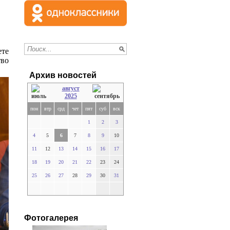
ете
тво
Архив новостей
август
2025
пон
втр
срд
чет
пят
суб
вск
1
2
3
4
5
6
7
8
9
10
11
12
13
14
15
16
17
18
19
20
21
22
23
24
25
26
27
28
29
30
31
Фотогалерея