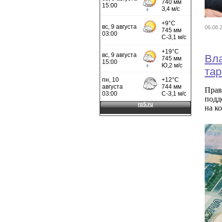
06.08
Вла
тар
Пра
подд
на к