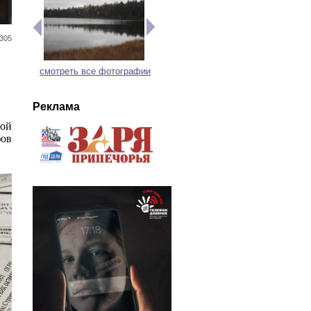
305
смотреть все фотографии
Реклама
ой
фов