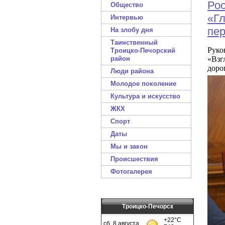
Рос
Общество
«Гл
Интервью
пер
На злобу дня
Таинственный
Руко
Троицко-Печорский
район
«Взг
доро
Люди района
Молодое поколение
Культура и искусство
ЖКХ
Спорт
Даты
Мы и закон
Происшествия
Фотогалерея
Троицко-Печорск