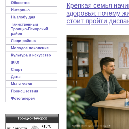
Общество
Крепкая семья начи
Интервью
здоровья: почему ж
На злобу дня
стоит пройти дисп
Таинственный
Троицко-Печорский
район
Люди района
Молодое поколение
Культура и искусство
ЖКХ
Спорт
Даты
Мы и закон
Происшествия
Фотогалерея
Троицко-Печорск