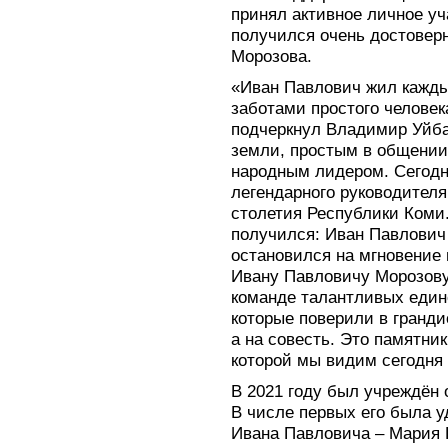
принял активное личное уч
получился очень достовер
Морозова.
«Иван Павлович жил кажды
заботами простого человек
подчеркнул Владимир Уйба
земли, простым в общении
народным лидером. Сегод
легендарного руководителя 
столетия Республики Коми
получился: Иван Павлович
остановился на мгновение
Ивану Павловичу Морозову 
команде талантливых един
которые поверили в гранди
а на совесть. Это памятник
которой мы видим сегодня
В 2021 году был учреждён
В числе первых его была у
Ивана Павловича – Мария Г