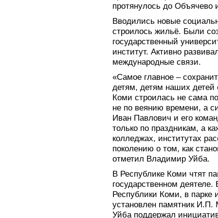
протянулось до Объячево 
Вводились новые социаль
строилось жильё. Были со
государственный универси
институт. Активно развив
международные связи.
«Самое главное – сохрани
детям, детям наших детей 
Коми строилась не сама п
не по веянию времени, а с
Иван Павлович и его коман
только по праздникам, а ка
колледжах, институтах ра
поколению о том, как стан
отметил Владимир Уйба.
В Республике Коми чтят п
государственном деятеле. В
Республики Коми, в парке 
установлен памятник И.П. 
Уйба поддержал инициатив