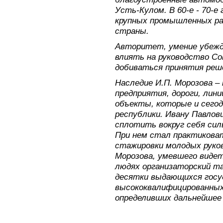
Усть-Кулом. В 60-е - 70-е
крупных промышленных ра
страны.
Авторитет, умение убежд
влиять на руководство С
добиваться принятия реше
Наследие И.П. Морозова – 
предприятия, дороги, лин
объекты, которые и сего
республики. Ивану Павлов
сплотить вокруг себя си
При нем стал практикова
стажировки молодых руко
Морозова, умевшего видет
людях организаторский та
десятки выдающихся госу
высококвалифицированных
определивших дальнейшее 