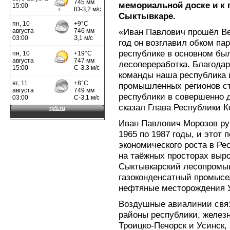
мемориальной доске и к 
Сыктывкаре.
«Иван Павлович прошёл Ве
год он возглавил обком пар
республике в основном был
лесопереработка. Благодар
команды наша республика 
промышленных регионов ст
республики в совершенно д
сказал Глава Республики К
Иван Павлович Морозов рук
1965 по 1987 годы, и этот 
экономического роста в Ре
на таёжных просторах выр
Сыктывкарский лесопромы
газоконденсатный промысе
нефтяные месторождения У
Воздушные авиалинии свя
районы республики, железн
Троицко-Печорск и Усинск