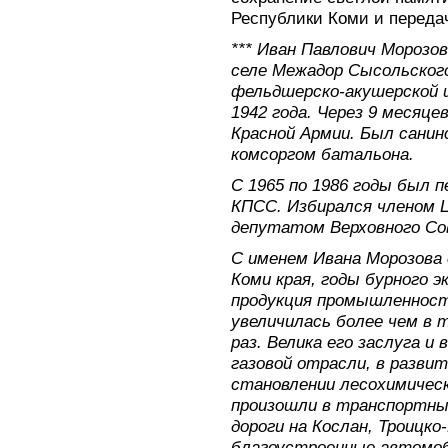
Республики Коми и переда
*** Иван Павлович Морозов
селе Межадор Сысольского
фельдшерско-акушерской ш
1942 года. Через 9 месяце
Красной Армии. Был сани
комсоргом батальона.
С 1965 по 1986 годы был 
КПСС. Избирался членом
депутатом Верховного Со
С именем Ивана Морозова 
Коми края, годы бурного э
продукция промышленности
увеличилась более чем в т
раз. Велика его заслуга и 
газовой отрасли, в разви
становлении лесохимическ
произошли в транспортны
дороги на Кослан, Троицко
благоустроенные автомоб