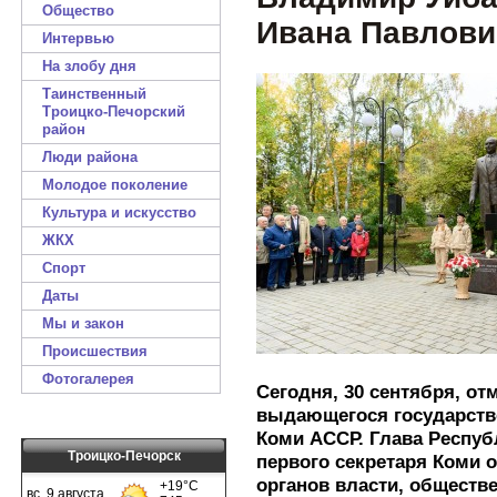
Общество
Ивана Павлови
Интервью
На злобу дня
Таинственный
Троицко-Печорский
район
Люди района
Молодое поколение
Культура и искусство
ЖКХ
Спорт
Даты
Мы и закон
Происшествия
Фотогалерея
Сегодня, 30 сентября, от
выдающегося государстве
Коми АССР. Глава Респуб
Троицко-Печорск
первого секретаря Коми 
органов власти, обществ