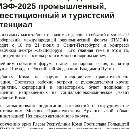
МЭФ-2025 промышленный,
вестиционный и туристский
тенциал
 из самых масштабных и значимых деловых событий в мире – 2
ербургский международный экономический форум (ПМЭФ)
одит с 18 по 21 июня в Санкт-Петербурге, в конгрессн
авочном центре «Экспофорум». Его главная тема в этом го
ие ценности – основа роста в многополярном мире».
ейшим событием форума станет пленарная сессия, на кото
упит Президент Российской Федерации Владимир Путин.
публику Коми на форуме представляет правительственн
гация. Состоятся рабочие встречи с руководителями круп
дприятий, корпораций и инвесторами, будет подписан р
ашений, направленных на социально-экономическое разви
ублики Коми.
е запланировано подписание соглашений о сотрудничеств
ительством Москвы, Правительством Архангельской облас
нистрацией Ненецкого автономного округа.
оручению врио Главы Республики Коми Ростислава Гольдште