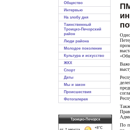
Общество
П
Интервью
ин
На злобу дня
по
Таинственный
Троицко-Печорский
район
Одно
Пет
Люди района
прох
Молодое поколение
выст
Культура и искусство
«Общ
ЖКХ
Важн
выст
Спорт
Рес
Даты
деле
Мы и закон
пре
Происшествия
согл
Респ
Фотогалерея
Такж
Прав
Адми
Троицко-Печорск
По п