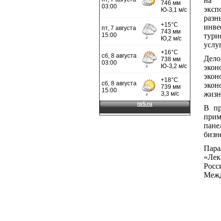
на 
эксп
разн
инве
тури
услу
Дел
экон
экон
экон
жизн
В пр
при
пан
бизн
Пар
«Лек
Рос
Межд