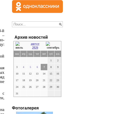
8-й
 –
Архив новостей
о-
август
ду:
2026
пон
втр
срд
чет
пят
суб
вск
рой
1
2
ая
3
4
5
6
7
8
9
ных
10
11
12
13
14
15
16
яд
17
18
19
20
21
22
23
тие
24
25
26
27
28
29
30
е с
31
ти,
Фотогалерея
йна