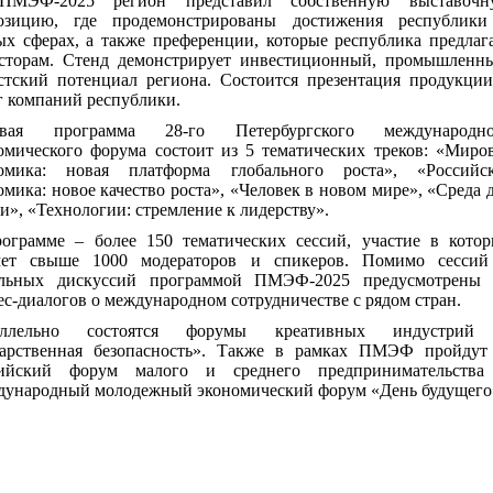
ПМЭФ-2025 регион представил собственную выставочн
озицию, где продемонстрированы достижения республики
ых сферах, а также преференции, которые республика предлаг
сторам. Стенд демонстрирует инвестиционный, промышленн
стский потенциал региона. Состоится презентация продукци
г компаний республики.
овая программа 28-го Петербургского международно
омического форума состоит из 5 тематических треков: «Миро
омика: новая платформа глобального роста», «Российск
омика: новое качество роста», «Человек в новом мире», «Среда 
и», «Технологии: стремление к лидерству».
ограмме – более 150 тематических сессий, участие в кото
мет свыше 1000 модераторов и спикеров. Помимо сессий
ельных дискуссий программой ПМЭФ-2025 предусмотрены 
ес-диалогов о международном сотрудничестве с рядом стран.
аллельно состоятся форумы креативных индустрий
арственная безопасность». Также в рамках ПМЭФ пройду
сийский форум малого и среднего предпринимательства
ународный молодежный экономический форум «День будущего