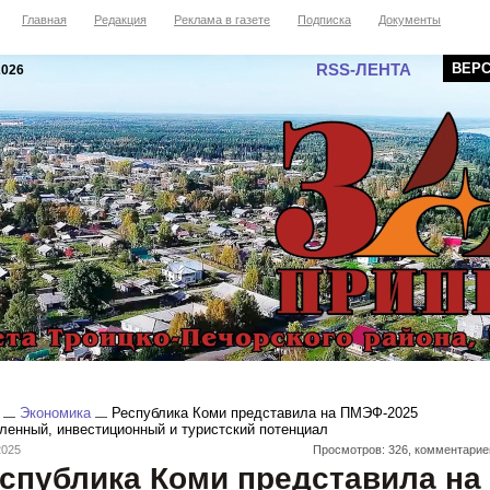
Главная
Редакция
Реклама в газете
Подписка
Документы
RSS-ЛЕНТА
ВЕР
2026
Экономика
Республика Коми представила на ПМЭФ-2025
енный, инвестиционный и туристский потенциал
2025
Просмотров: 326, комментарие
спублика Коми представила на