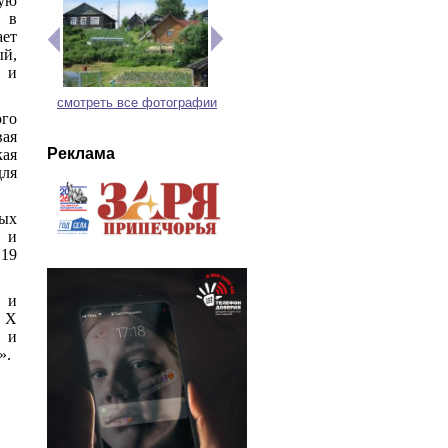
ую
 в
ает
ый,
и и
смотреть все фотографии
го
вая
Реклама
ая
для
рых
 и
19
 и
т X
 и
».