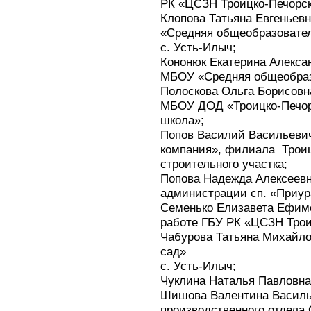
РК «ЦСЗН Троицко-Печорск
Клопова Татьяна Евгенье
«Средняя общеобразовате
с. Усть-Илыч;
Кононюк Екатерина Алекса
МБОУ «Средняя общеобразо
Полоскова Ольга Борисов
МБОУ ДОД «Троицко-Печор
школа»;
Попов Василий Васильеви
компания», филиала Троиц
строительного участка;
Попова Надежда Алексеевн
администрации сп. «Приур
Семенько Елизавета Ефимо
работе ГБУ РК «ЦСЗН Трои
Чабурова Татьяна Михайло
сад»
с. Усть-Илыч;
Чуклина Наталья Павловна
Шишова Валентина Василь
производственного отдела