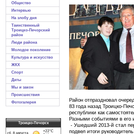
Общество
Интервью
На злобу дня
Таинственный
Троицко-Печорский
район
Люди района
Молодое поколение
Культура и искусство
ЖКХ
Спорт
Даты
Мы и закон
Происшествия
Район отпраздновал очеред
Фотогалерея
83 года назад Троицко-Печ
республики как самостоят
Разными событиями в его 
Троицко-Печорск
- Ушедший 2013-й стал пер
подвел итоги руководител