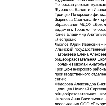
Печорская детская музыка
Журавлев Валентин Иванов
Троицко-Печорского филиа
Зырянова Светлана Викторо
образования МДОУ «Детск
вида» пгт. Троицко-Печорск
Канев Владимир Анатолье
«Леспром»;
Лызлов Юрий Иванович – 
Илычский государственный
Патракеева Елена Алексее
общеобразовательная школа
Порядин Николай Анатолье
Троицко-Печорского района
производственного отделе
сети»;
Фёдорова Александра Викто
Целищев Николай Сергеев
общеобразовательная школ
Чиркова Анна Васильевна 
лесопиления ООО «Печорс