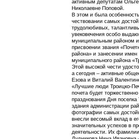
активным депутатам Ольге
Николаевне Поповой.
В этом и была особенность
чествовании самых достой
трудолюбивых, талантливы
увековечения особо выдаю
муниципальным районом и
присвоении звания «Почет
района» и занесении имен
муниципального района «Т
Этой высокой чести удост
а сегодня – активные общ
Езова и Виталий Валентин
«Лучшие люди Троицко-Печо
почета будет торжественно
празднования Дня поселка 
здания администрации рай
фотографии самых достойн
внесли весомый вклад в ег
значительных успехов в п
деятельности. Их фамилии
Дудникова Нина Ивановна 