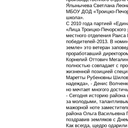
Ялынычева Светлана Леони
МБОУ ДОД «Троицко-Печор
школа».
С 2010 года партией «Един
«Лица Троицко-Печорского
местного отделения Раиса
победителей-2013. В номин
земле» это ветеран заповед
проработавший директором
Корнелий Оттович Мегалин
полностью совпадает с пр
жизненной позицией специ
Маретты Рубеновны Шилово
надежда», - Денис Волченко
но мечтает многого достич
- Сегодня историю района 
за молодыми, талантливым
мажорной ноте заместител
района Ольга Васильевна 
поздравив земляков с Днем
Как всегда, щедро одарил