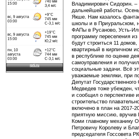
Владимирович Сидорин. – 
дальнейшей работы. Осень
Якше. Нам казалось фанта
школы и в Приуральском, н
ФАПы в Русаново, Усть-Ил
программу переселения из 
будут строиться 11 домов, 
квартирный в кирпичном и
в республике по оценке де
самоуправления и получили
социальные задачи. Всё эт
уважаемые земляки, при п
Депутат Государственного
Медведев тоже убежден, чт
и сообщил о перспективе 
строительство плавательно
включено в план на 2017-2
приятную миссию, вручив 
Коми главному механику 
Петровичу Королеву и Бла
председателя Госсовета Р