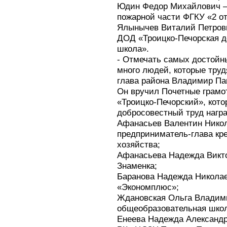
Юдин Федор Михайлович – 
пожарной части ФГКУ «2 о
Ялынычев Виталий Петров
ДОД «Троицко-Печорская д
школа».
- Отмечать самых достойны
много людей, которые труд
глава района Владимир Па
Он вручил Почетные грамо
«Троицко-Печорский», кот
добросовестный труд нагр
Афанасьев Валентин Нико
предприниматель-глава кре
хозяйства;
Афанасьева Надежда Викт
Знаменка;
Баранова Надежда Никола
«Экономплюс»;
Ждановская Ольга Владим
общеобразовательная школ
Енеева Надежда Александр