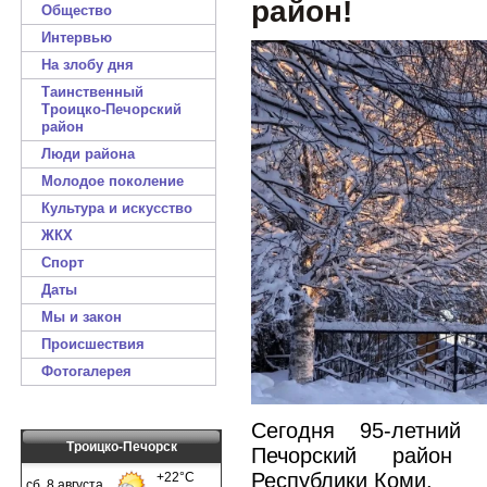
район!
Общество
Интервью
На злобу дня
Таинственный
Троицко-Печорский
район
Люди района
Молодое поколение
Культура и искусство
ЖКХ
Спорт
Даты
Мы и закон
Происшествия
Фотогалерея
Сегодня 95-летний 
Троицко-Печорск
Печорский район 
Республики Коми.