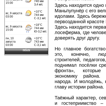
Здесь находится одно 
Маньпупунёр с его ве
идолами. Здесь бережн
первозданной красоте
Здесь находится перв
лосеферма, где челове
доверять друг другу.
Но главное богатств
это, конечно, лю
строителей, педагогов
поднимал посёлки сре
фронта», которые 
экономику района.
народа. И молодёжь, 
главу истории района.
Таёжный характер, се
и гостеприимство –