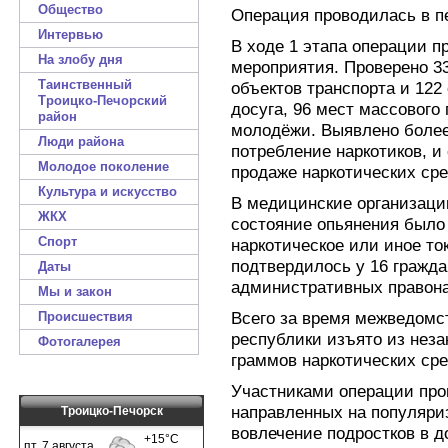
Общество
Операция проводилась в пе
Интервью
В ходе 1 этапа операции п
На злобу дня
мероприятия. Проверено 33
Таинственный
объектов транспорта и 122
Троицко-Печорский
досуга, 96 мест массовог
район
молодёжи. Выявлено более
Люди района
потребление наркотиков, и
Молодое поколение
продаже наркотических ср
Культура и искусство
В медицинские организаци
ЖКХ
состояние опьянения было 
Спорт
наркотическое или иное то
подтвердилось у 16 гражда
Даты
административных правон
Мы и закон
Всего за время межведомс
Происшествия
республики изъято из неза
Фотогалерея
граммов наркотических сре
Участниками операции про
направленных на популяри
Троицко-Печорск
вовлечение подростков в д