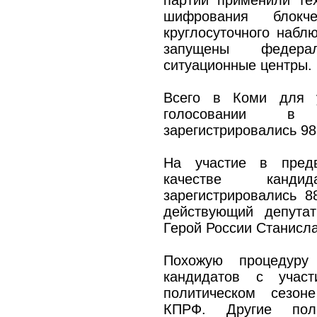
партии применили те
шифрования блокч
круглосуточного набл
запущены федера
ситуационные центры.
Всего в Коми для у
голосовании в 
зарегистрировались 98
На участие в предв
качестве канд
зарегистрировались 8
действующий депута
Герой России Станисла
Похожую процедуру
кандидатов с учас
политическом сезон
КПРФ. Другие пол