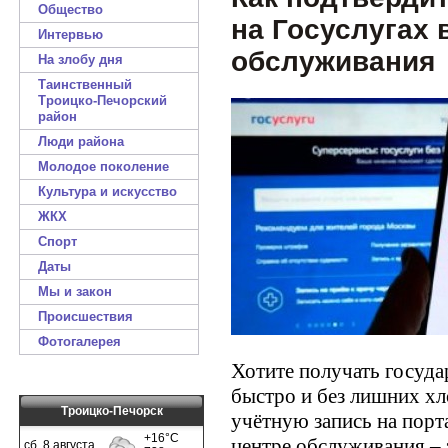
Общество
на Госуслугах 
Интервью
обслуживания
На злобу дня
Таинственный
Троицко-Печорский
район
Люди района
Молодое поколение
Культура и искусство
ЖКХ
Спорт
Даты
Мы и закон
Происшествия
Фотогалерея
Хотите получать госуда
быстро и без лишних х
Троицко-Печорск
учётную запись на порт
центре обслуживания – 