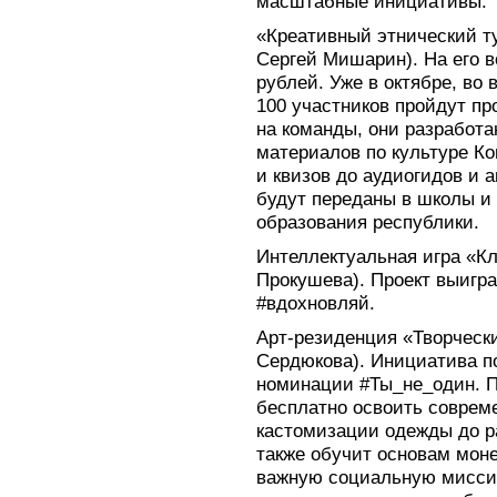
масштабные инициативы:
«Креативный этнический т
Сергей Мишарин). На его 
рублей. Уже в октябре, во
100 участников пройдут п
на команды, они разработ
материалов по культуре К
и квизов до аудиогидов и 
будут переданы в школы и
образования республики.
Интеллектуальная игра «Кл
Прокушева). Проект выигр
#вдохновляй.
Арт-резиденция «Творческ
Сердюкова). Инициатива п
номинации #Ты_не_один. 
бесплатно освоить соврем
кастомизации одежды до р
также обучит основам моне
важную социальную миссию