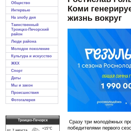
Общество
Коми генериру
Интервью
жизнь вокруг
На злобу дня
Таинственный
Троицко-Печорский
район
Люди района
Молодое поколение
Культура и искусство
ЖКХ
Спорт
Даты
Мы и закон
Происшествия
Фотогалерея
Троицко-Печорск
Сразу три молодёжных про
победителями первого сезо