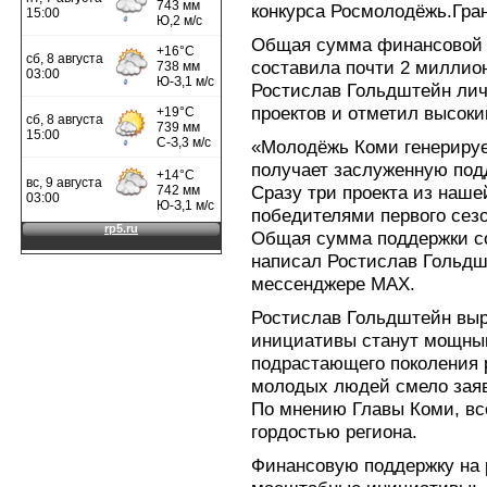
конкурса Росмолодёжь.Гра
Общая сумма финансовой 
составила почти 2 миллион
Ростислав Гольдштейн лич
проектов и отметил высок
«Молодёжь Коми генерируе
получает заслуженную под
Сразу три проекта из наше
победителями первого сез
Общая сумма поддержки со
написал Ростислав Гольдш
мессенджере МАХ.
Ростислав Гольдштейн выр
инициативы станут мощны
подрастающего поколения 
молодых людей смело заяв
По мнению Главы Коми, вс
гордостью региона.
Финансовую поддержку на