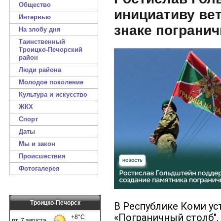
Общество
инициативу ве
Интервью
знаке пограни
На злобу дня
Таинственный
Троицко-Печорский
район
Люди района
Молодое поколение
Культура и искусство
ЖКХ
Спорт
Даты
Мы и закон
Происшествия
Фотогалерея
Троицко-Печорск
В Республике Коми ус
«Пограничный столб".