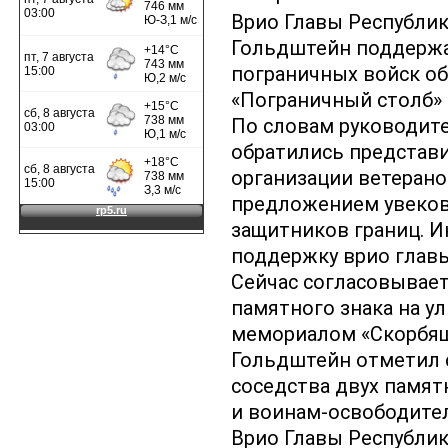
Врио Главы Республи
Гольдштейн поддержа
пограничных войск об
«Пограничный столб» 
По словам руководите
обратились представ
организации ветерано
предложением увеков
защитников границ. И
поддержку врио главы
Сейчас согласовывае
памятного знака на ул
мемориалом «Скорбящ
Гольдштейн отметил 
соседства двух памят
и воинам-освободите
Врио Главы Республик