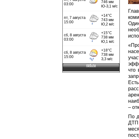
Гла
ком
Оди
нео
испо
«Про
нас
уча
эффе
что 
запр
Есть
расс
аре
наиб
– от
По д
ДТП
мес
пос