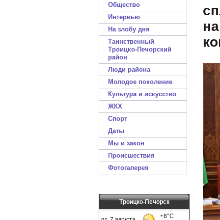
Общество
сп
Интервью
на
На злобу дня
ко
Таинственный
Троицко-Печорский
район
Люди района
Молодое поколение
Культура и искусство
ЖКХ
Спорт
Даты
Мы и закон
Происшествия
Фотогалерея
Троицко-Печорск