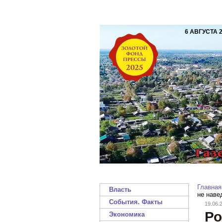
6 АВГУСТА 
Главная
Власть
не наве
События. Факты
19.06.
Ро
Экономика