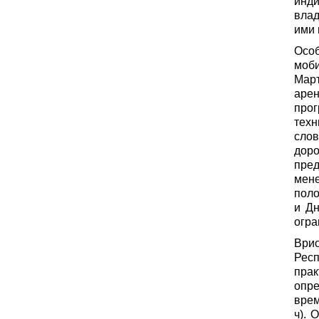
инд
влад
ими 
Особ
моб
Мар
аре
про
тех
сло
дор
пре
мене
поло
и Дн
огра
Ври
Рес
прак
опре
врем
ч). 