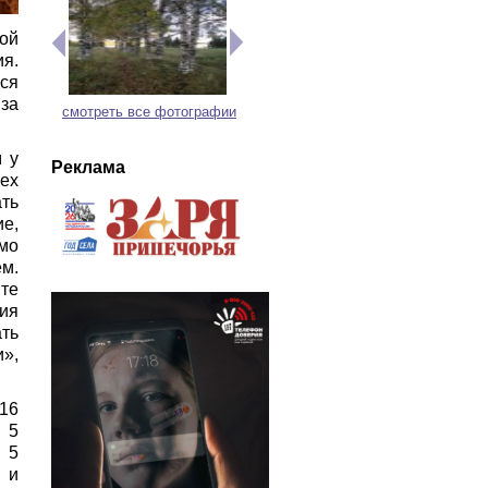
ой
я.
ся
за
смотреть все фотографии
 у
Реклама
ех
ть
ие,
мо
ём.
те
ния
ть
и»,
 16
 5
 5
 и