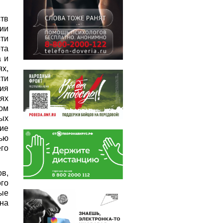
тв
нии
ти
рта
 и
ях,
ти
ия
ях
ом
ых
ие
ью
го
в,
го
ые
на