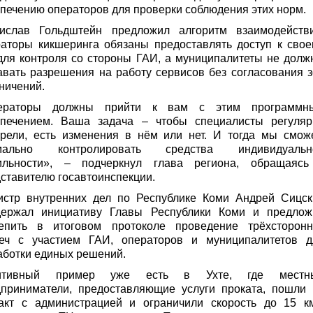
печению операторов для проверки соблюдения этих норм.
тислав Гольдштейн предложил алгоритм взаимодействи
аторы кикшеринга обязаны предоставлять доступ к свое
ля контроля со стороны ГАИ, а муниципалитеты не долж
вать разрешения на работу сервисов без согласования 
ничений.
ераторы должны прийти к вам с этим программн
спечением. Ваша задача – чтобы специалисты регуляр
трели, есть изменения в нём или нет. И тогда мы смож
мально контролировать средства индивидуальн
ильности», – подчеркнул глава региона, обращаясь
ставителю госавтоинспекции.
истр внутренних дел по Республике Коми Андрей Сицск
держал инициативу Главы Республики Коми и предлож
репить в итоговом протоколе проведение трёхсторонн
реч с участием ГАИ, операторов и муниципалитетов д
ботки единых решений.
итивный пример уже есть в Ухте, где местн
дприниматели, предоставляющие услуги проката, пошли 
такт с администрацией и ограничили скорость до 15 км