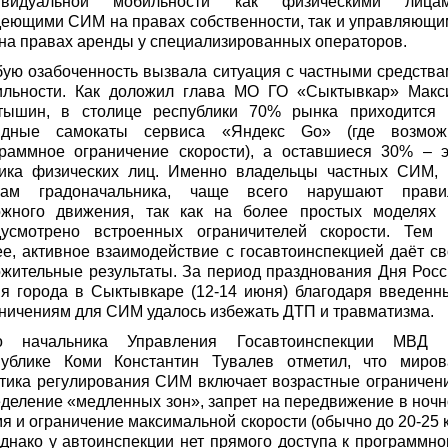
ивидуальной мобильности как физическими лицам
еющими СИМ на правах собственности, так и управляющи
на правах аренды у специализированных операторов.
ую озабоченность вызвала ситуация с частными средств
ильности. Как доложил глава МО ГО «Сыктывкар» Макс
тышин, в столице республики 70% рынка приходится 
ндные самокаты сервиса «Яндекс Go» (где возмож
граммное ограничение скорости), а оставшиеся 30% – э
ника физических лиц. Именно владельцы частных СИМ, 
вам градоначальника, чаще всего нарушают прави
ожного движения, так как на более простых моделях 
дусмотрено встроенных ограничителей скорости. Тем 
е, активное взаимодействие с госавтоинспекцией даёт с
жительные результаты. За период празднования Дня Рос
я города в Сыктывкаре (12-14 июня) благодаря введенн
ничениям для СИМ удалось избежать ДТП и травматизма.
о начальника Управления Госавтоинспекции МВД 
публике Коми Константин Тувалев отметил, что миров
тика регулирования СИМ включает возрастные ограничен
деление «медленных зон», запрет на передвижение в ноч
я и ограничение максимальной скорости (обычно до 20-25 
Однако у автоинспекции нет прямого доступа к программн