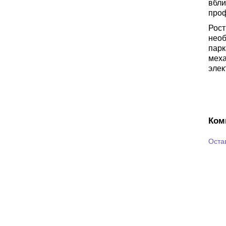
вбл
проф
Рос
нео
пар
мех
элек
Ком
Оста