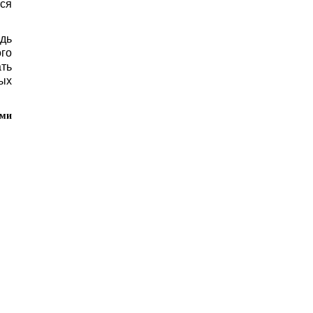
ся
дь
го
ть
ых
оми