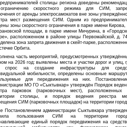
предпринимателей столицы региона доведены рекомендац
ограничению скоростного режима для СИМ, запре
ючения от аренды электросамокатов вне зоны утверждённ
стра мест размещения СИМ. Одним из предпринимател
ены зоны скоростного ограничения в парке имени Кирова,
ановской площади, в парке имени Мичурина, в «Городск
ре», расположенном в районе улицы Первомайской, д. 7
делена зона запрета движения в скейт-парке, расположен
стечке Орбита.
олнена часть мероприятий, предусмотренных утверждённ
ом на 2026 год: выявлены места и участки дорог и улиц, 
ь спрос на создание инфраструктуры для средс
ивидуальной мобильности, определены основные маршрут
ользуемые для передвижения на них. Постановлени
инистрации МО ГО «Сыктывкар» утверждён Порядок веден
стра парковок (парковочных мест), расположенных 
ритории столицы, и порядок ведения реестра ме
ещения СИМ (парковочных площадок) на территории город
же Постановлением администрации Сыктывкара утвержде
вила пользования СИМ на территории город
анавливающие единый порядок передвижения на средств