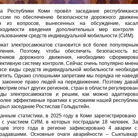
ва Республики Коми провёл заседание республиканск
иссии по обеспечению безопасности дорожного движени
н из вопросов, вынесенных на обсуждение, касал
бходимости введения дополнительных мер контроля 
льзованием средств индивидуальной мобильности (СИМ).
кат электросамокатов становится всё более популярным
еления. Поэтому, чтобы обеспечить безопасность вс
стников дорожного движения, необходимо сформирова
ктивную систему контроля. Сейчас очень популярно мнен
все виды средств индивидуальной мобильности необходи
етить. Однако сплошными запретами мы порядка не навед
 законное право людей на передвижение. Поэтому давай
мотрим опыт других регионов, стран в области регулирова
нды электросамокатов и решим, как можно адаптирова
олее эффективные практики к условиям нашей республик
крыл заседание Ростислав Гольдштейн.
анным статистики, в 2025 году в Коми зарегистрировано
 с участием СИМ, в которых пострадали 18 человек. За
яцев этого года в регионе зафиксировано 4 аварии с
традавшими. Основные очаги аварийности – Сыктывкар