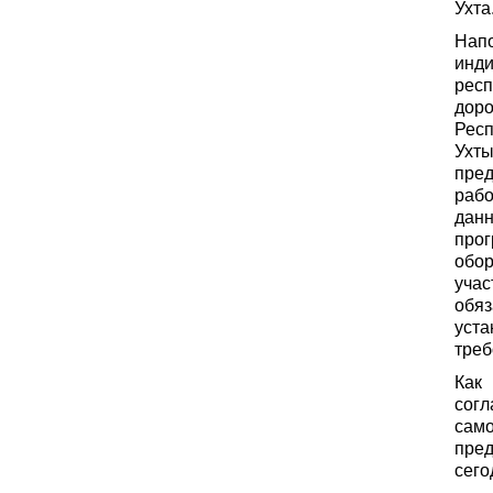
Ухта
Нап
инди
рес
доро
Респ
Ухты
пре
раб
дан
про
обо
уча
обя
уст
треб
Как
сог
сам
пре
сего