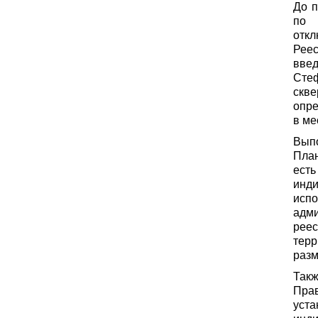
До 
по 
откл
Рее
введ
Стеф
скве
опре
в ме
Вып
План
ест
инд
исп
адм
рее
тер
разм
Так
Пра
уст