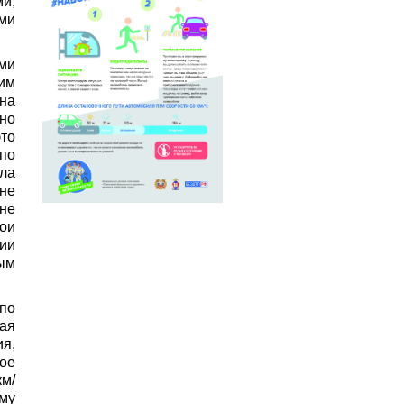
и,
ми
ами
им
на
но
то
по
ла
не
не
вои
сии
ым
по
ая
ия,
ное
км/
ому