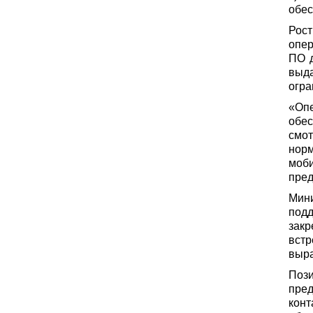
обес
Рос
опер
ПО д
выда
огра
«Оп
обе
смо
нор
моб
пред
Мин
под
зак
вст
выра
Поз
пре
кон