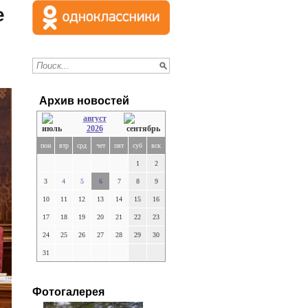
е
Архив новостей
август
2026
пон
втр
срд
чет
пят
суб
вск
1
2
3
4
5
6
7
8
9
10
11
12
13
14
15
16
17
18
19
20
21
22
23
24
25
26
27
28
29
30
31
Фотогалерея