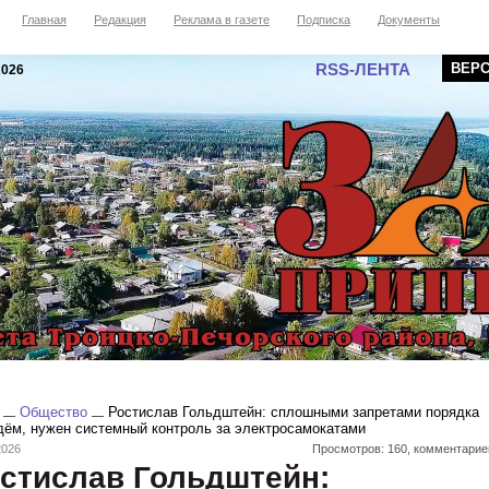
Главная
Редакция
Реклама в газете
Подписка
Документы
RSS-ЛЕНТА
ВЕР
2026
Общество
Ростислав Гольдштейн: сплошными запретами порядка
дём, нужен системный контроль за электросамокатами
2026
Просмотров: 160, комментарие
стислав Гольдштейн: