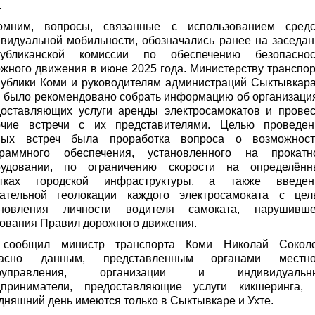
.
омним, вопросы, связанные с использованием средс
видуальной мобильности, обозначались ранее на заседа
публиканской комиссии по обеспечению безопаснос
жного движения в июне 2025 года. Министерству транспо
ублики Коми и руководителям администраций Сыктывкара
 было рекомендовано собрать информацию об организаци
доставляющих услуги аренды электросамокатов и провес
очие встречи с их представителями. Целью проведен
ных встреч была проработка вопроса о возможност
граммного обеспечения, установленного на прокатн
рудовании, по ограничению скорости на определённ
стках городской инфраструктуры, а также введен
зательной геолокации каждого электросамоката с цел
ановления личности водителя самоката, нарушивше
ования Правил дорожного движения.
 сообщил министр транспорта Коми Николай Соколо
ласно данным, представленным органами местно
оуправления, организации и индивидуальн
дприниматели, предоставляющие услуги кикшеринга, 
дняшний день имеются только в Сыктывкаре и Ухте.