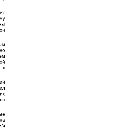
я:
му
ны
зон
ым
но
ем
ой
 к
ий
ил
их
ля
ые
на
/ч