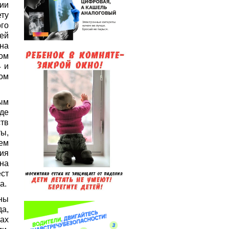
ии
ту
ого
ей
 на
ом
4 и
ном
ым
где
тв
ы,
ем
ия
на
ст
а.
ны
а,
ах