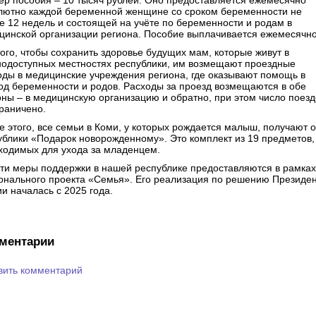
ер пособия – 10 тысяч рублей. Оно предоставляется ежемесячно
лютно каждой беременной женщине со сроком беременности не
е 12 недель и состоящей на учёте по беременности и родам в
цинской организации региона. Пособие выплачивается ежемесячно
того, чтобы сохранить здоровье будущих мам, которые живут в
нодоступных местностях республики, им возмещают проездные
оды в медицинские учреждения региона, где оказывают помощь в
од беременности и родов. Расходы за проезд возмещаются в обе
оны – в медицинскую организацию и обратно, при этом число поезд
граничено.
е этого, все семьи в Коми, у которых рождается малыш, получают о
ублики «Подарок новорожденному». Это комплект из 19 предметов,
ходимых для ухода за младенцем.
эти меры поддержки в нашей республике предоставляются в рамках
онального проекта «Семья». Его реализация по решению Президе
и началась с 2025 года.
ментарии
вить комментарий