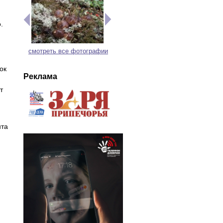
.
смотреть все фотографии
ок
Реклама
т
нта