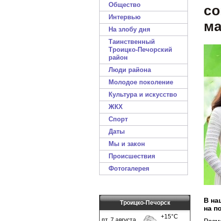
Общество
со
Интервью
м
На злобу дня
Таинственный
Троицко-Печорский
район
Люди района
Молодое поколение
Культура и искусство
ЖКХ
Спорт
Даты
Мы и закон
Происшествия
Фотогалерея
В на
Троицко-Печорск
на п