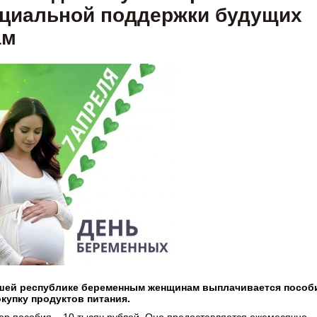
циальной поддержки будущих
ам
шей республике беременным женщинам выплачивается пособ
окупку продуктов питания.