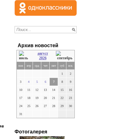
Архив новостей
август
2026
пон
втр
срд
чет
пят
суб
вск
1
2
3
4
5
6
7
8
9
10
11
12
13
14
15
16
17
18
19
20
21
22
23
24
25
26
27
28
29
30
31
ие
Фотогалерея