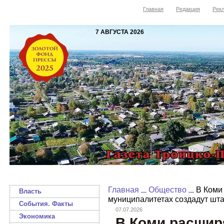
Главная
Редакция
Рекл
7 АВГУСТА 2026
Главная
Общество
В Коми 
Власть
муниципалитетах создадут шт
События. Факты
07.07.2026
Экономика
В Коми расшир