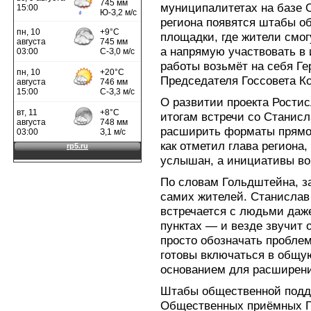
муниципалитетах на базе
региона появятся штабы 
площадки, где жители смог
а напрямую участвовать в
работы возьмёт на себя Ге
Председателя Госсовета К
О развитии проекта Рости
итогам встречи со Станис
расширить форматы прямог
как отметил глава региона,
услышан, а инициативы во
По словам Гольдштейна, за
самих жителей. Станислав 
встречается с людьми даж
пунктах — и везде звучит 
просто обозначать проблем
готовы включаться в общу
основанием для расширени
Штабы общественной подде
Общественных приёмных Г