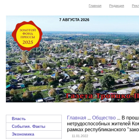
Главная
Редакция
Рекл
7 АВГУСТА 2026
Главная
Общество
В прошл
Власть
нетрудоспособных жителей Ко
События. Факты
рамках республиканского "зако
Экономика
11.01.2022