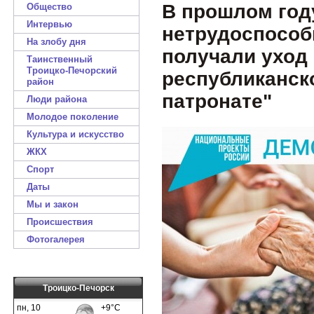
В прошлом год
Общество
Интервью
нетрудоспособ
На злобу дня
получали уход
Таинственный
Троицко-Печорский
республиканско
район
патронате"
Люди района
Молодое поколение
Культура и искусство
ЖКХ
Спорт
Даты
Мы и закон
Происшествия
Фотогалерея
Троицко-Печорск