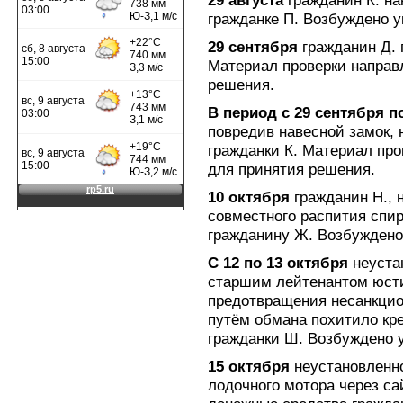
29 августа
гражданин К. на
гражданке П. Возбуждено уг
29 сентября
гражданин Д. 
Материал проверки направ
решения.
В период с 29 сентября п
повредив навесной замок, 
гражданки К. Материал про
для принятия решения.
10 октября
гражданин Н., н
совместного распития спир
гражданину Ж. Возбуждено 
С 12 по 13 октября
неуста
старшим лейтенантом юсти
предотвращения несанкцио
путём обмана похитило кр
гражданки Ш. Возбуждено у
15 октября
неустановленно
лодочного мотора через с