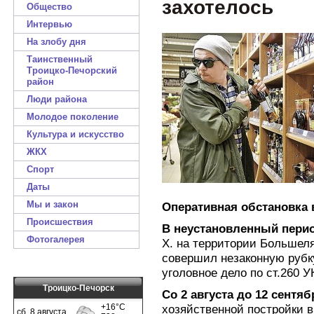
захотелось
Общество
Интервью
На злобу дня
Таинственный
Троицко-Печорский
район
Люди района
Молодое поколение
Культура и искусство
ЖКХ
Спорт
Даты
Мы и закон
Оперативная обстановка 
Происшествия
В неустановленный пери
Фотогалерея
Х. на территории Большеля
совершил незаконную рубк
уголовное дело по ст.260 У
Троицко-Печорск
Со 2 августа до 12 сентяб
хозяйственной постройки в