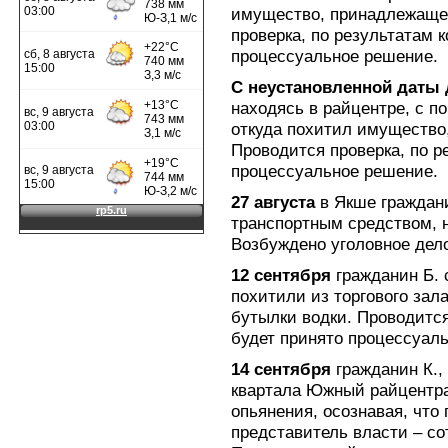
имущество, принадлежащее
проверка, по результатам 
процессуальное решение.
С неустановленной даты д
находясь в райцентре, с п
откуда похитил имущество
Проводится проверка, по р
процессуальное решение.
27 августа
в Якше граждани
транспортным средством, н
Возбуждено уголовное дело
12 сентября
гражданин Б. 
похитили из торгового зал
бутылки водки. Проводится
будет принято процессуал
14 сентября
гражданин К.,
квартала Южный райцентра
опьянения, осознавая, что
представитель власти – с