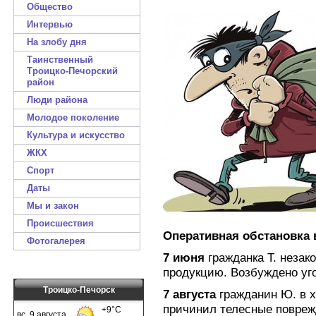
Общество
Интервью
На злобу дня
Таинственный
Троицко-Печорский
район
Люди района
Молодое поколение
Культура и искусство
ЖКХ
Спорт
Даты
Мы и закон
Происшествия
Оперативная обстановка 
Фотогалерея
7 июня
гражданка Т. незак
продукцию. Возбуждено уго
Троицко-Печорск
7 августа
гражданин Ю. в х
причинил телесные повреж