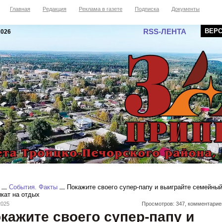
Главная
Редакция
Реклама в газете
Подписка
Документы
RSS-ЛЕНТА
ВЕР
2026
События. Факты
Покажите своего супер-папу и выиграйте семейны
кат на отдых
2025
Просмотров: 347, комментарие
кажите своего супер-папу и