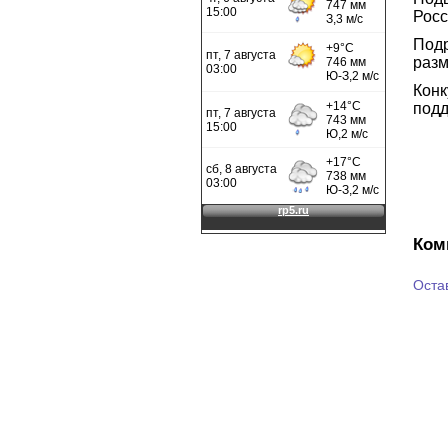
Росс
Под
раз
Кон
подд
Ком
Оста