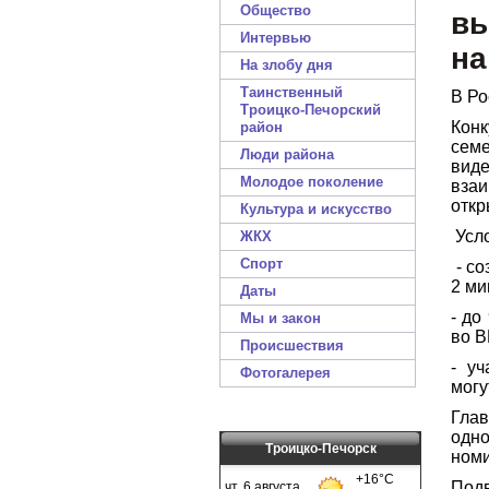
Общество
вы
Интервью
на
На злобу дня
Таинственный
В Ро
Троицко-Печорский
Кон
район
сем
Люди района
вид
Молодое поколение
взаи
откр
Культура и искусство
Усл
ЖКХ
Спорт
- со
2 ми
Даты
- до
Мы и закон
во В
Происшествия
- уч
Фотогалерея
могу
Глав
одн
Троицко-Печорск
номи
Подв