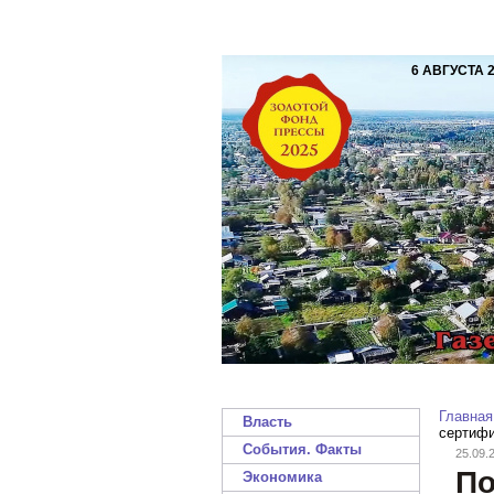
6 АВГУСТА 
Главная
Власть
сертифи
События. Факты
25.09.
По
Экономика