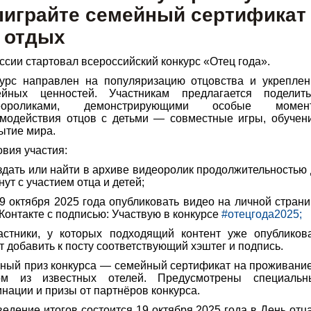
играйте семейный сертификат
 отдых
ссии стартовал всероссийский конкурс «Отец года».
курс направлен на популяризацию отцовства и укреплен
ейных ценностей. Участникам предлагается поделить
еороликами, демонстрирующими особые момен
модействия отцов с детьми — совместные игры, обучени
ытие мира.
овия участия:
здать или найти в архиве видеоролик продолжительностью
нут с участием отца и детей
;
 9 октября 2025 года опубликовать видео на личной стран
Контакте с подписью: Участвую в конкурсе
#отецгода2025
;
астники, у которых подходящий контент уже опубликова
т добавить к посту соответствующий хэштег и подпись
.
ный приз конкурса — семейный сертификат на проживани
ом из известных отелей. Предусмотрены специальн
нации и призы от партнёров конкурса.
едение итогов состоится 19 октября 2025 года в День отц