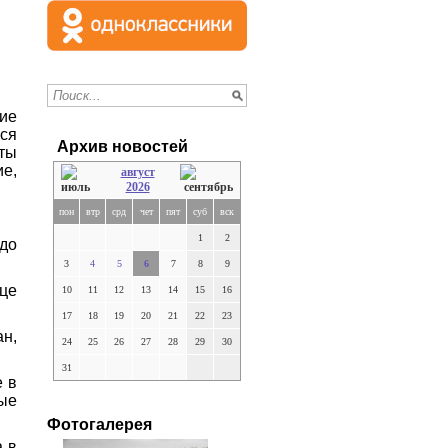
ие
ся
Архив новостей
ты
е,
август
2026
пон
втр
срд
чет
пят
суб
вск
1
2
 до
3
4
5
6
7
8
9
ице
10
11
12
13
14
15
16
17
18
19
20
21
22
23
н,
24
25
26
27
28
29
30
31
е в
ые
Фотогалерея
а в