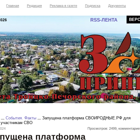
Главная
Редакция
Реклама в газете
Подписка
Документы
RSS-ЛЕНТА
ВЕР
2026
События. Факты
Запущена платформа СВОИРОДНЫЕ.РФ для
 участникам СВО
2024
Просмотров: 2499, комментарие
пущена платформа