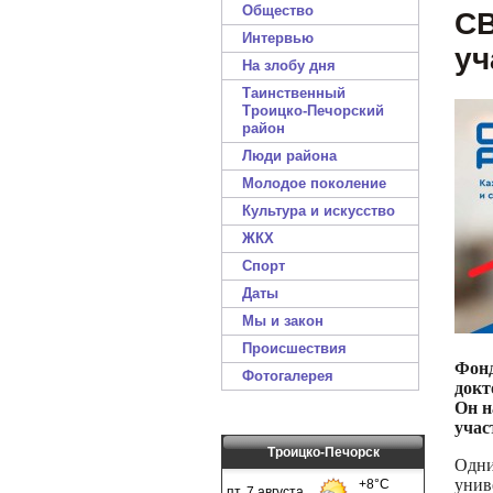
Общество
С
Интервью
уч
На злобу дня
Таинственный
Троицко-Печорский
район
Люди района
Молодое поколение
Культура и искусство
ЖКХ
Спорт
Даты
Мы и закон
Происшествия
Фонд
Фотогалерея
докт
Он н
учас
Троицко-Печорск
Одни
унив