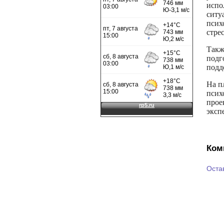
испо
ситу
псих
стре
Такж
подг
подд
На п
псих
прое
эксп
Ком
Оста