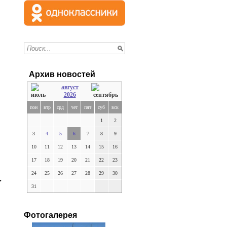
Архив новостей
август
2026
пон
втр
срд
чет
пят
суб
вск
1
2
3
4
5
6
7
8
9
10
11
12
13
14
15
16
17
18
19
20
21
22
23
24
25
26
27
28
29
30
.
31
Фотогалерея