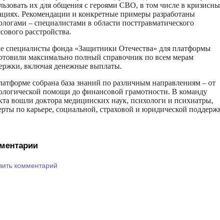
льзовать их для общения с героями СВО, в том числе в кризисн
ациях. Рекомендации и конкретные примеры разработаны
ологами – специалистами в области посттравматического
ссового расстройства.
е специалисты фонда «Защитники Отечества» для платформы
отовили максимально полный справочник по всем мерам
ержки, включая денежные выплаты.
латформе собрана база знаний по различным направлениям – от
ологической помощи до финансовой грамотности. В команду
кта вошли доктора медицинских наук, психологи и психиатры,
ерты по карьере, социальной, страховой и юридической поддерж
ментарии
вить комментарий