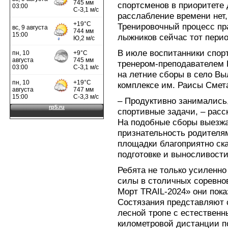
спортсменов в приоритете
расслабление времени нет,
Тренировочный процесс пр
лыжников сейчас тот период
В июле воспитанники спор
тренером-преподавателем
на летние сборы в село Вы
комплексе им. Раисы Смет
– Продуктивно занимались
спортивные задачи, – расс
На подобные сборы выезжае
признательность родителям
площадки благоприятно ск
подготовке и выносливост
Ребята не только усиленно
силы в столичных соревнов
Морт TRAIL-2024» они пока
Состязания представляют 
лесной тропе с естествен
километровой дистанции п