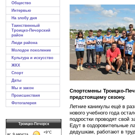
Общество
Интервью
На злобу дня
Таинственный
Троицко-Печорский
район
Люди района
Молодое поколение
Культура и искусство
ЖКХ
Спорт
Даты
Мы и закон
Спортсмены Троицко-Печо
Происшествия
предстоящему сезону.
Фотогалерея
Летние каникулы ещё в разг
нового учебного года оста
подростки проводят свой з
Троицко-Печорск
Едут в оздоровительные ла
дедушкам, работают в труд