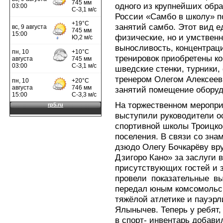
одного из крупнейших обр
России «Самбо в школу» п
занятий самбо. Этот вид е
физические, но и умственн
выносливость, концентрац
тренировок приобретены ко
шведские стенки, турники,
тренером Олегом Алексее
занятий помещение оборуд
На торжественном меропри
выступили руководители о
спортивной школы Троицко-
поселения. В связи со зн
дзюдо Олегу Бочкарёву вр
Дзигоро Кано» за заслуги 
присутствующих гостей и
провели показательные вы
передал юным комсомольс
тяжёлой атлетике и пауэр
Ялынычев. Теперь у ребят
в спорт- инвентарь добави