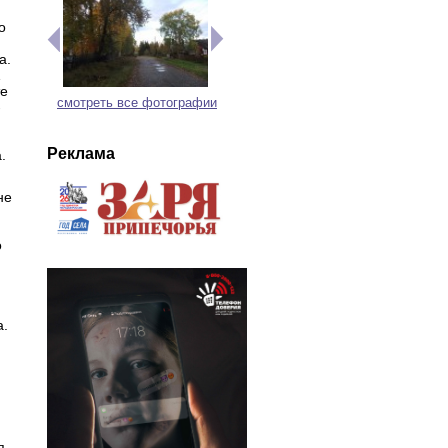
о
а.
1
те
смотреть все фотографии
-
Реклама
.
не
о
а.
я