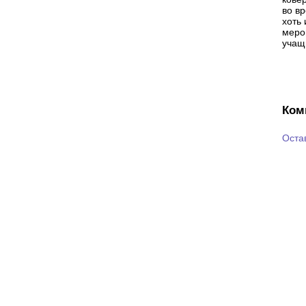
во в
хоть 
меро
учащ
Ком
Оста