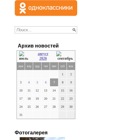
Архив новостей
август
2026
пон
втр
срд
чет
пят
суб
вск
1
2
3
4
5
6
7
8
9
10
11
12
13
14
15
16
17
18
19
20
21
22
23
24
25
26
27
28
29
30
31
Фотогалерея