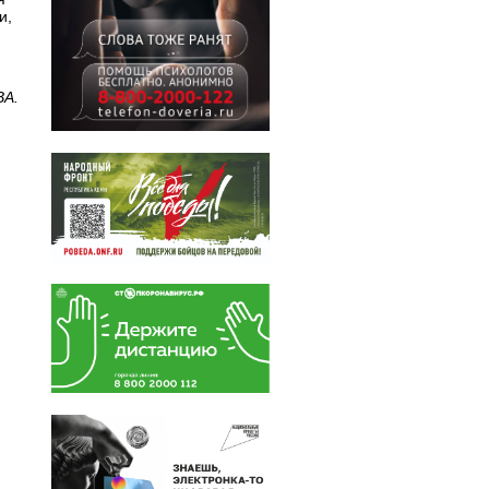
и,
ВА.