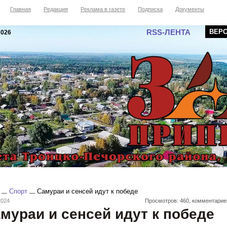
Главная
Редакция
Реклама в газете
Подписка
Документы
RSS-ЛЕНТА
ВЕР
2026
Спорт
Самураи и сенсей идут к победе
2024
Просмотров: 460, комментарие
мураи и сенсей идут к победе