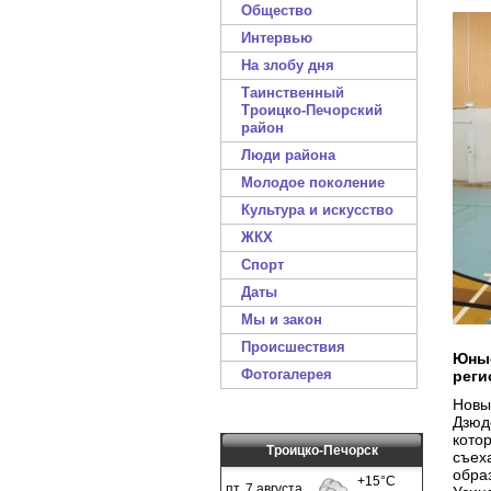
Общество
Интервью
На злобу дня
Таинственный
Троицко-Печорский
район
Люди района
Молодое поколение
Культура и искусство
ЖКХ
Спорт
Даты
Мы и закон
Происшествия
Юные
Фотогалерея
реги
Новы
Дзюд
кото
Троицко-Печорск
съех
обра