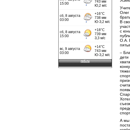
Усинс
Учит
Олег
брат
В сво
учас
с юн
публ
О.А. 
пяты
– Бл
дети 
хват
конк
тяже
спор
приз
счит
появи
Спар
Хоте
съез
пред
спор
А мы
пост
ковёр