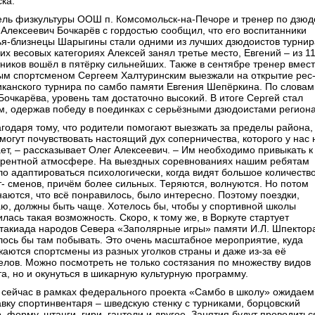
ка.
ель физкультуры ООШ п. Комсомольск-на-Печоре и тренер по дзюд
 Алексеевич Бочкарёв с гордостью сообщил, что его воспитанники
ья-близнецы Шарыгины стали одними из лучших дзюдоистов турнир
их весовых категориях Алексей занял третье место, Евгений – из 1
тников вошёл в пятёрку сильнейших. Также в сентябре тренер вмес
ым спортсменом Сергеем Халтуринским выезжали на открытие рес
иканского турнира по самбо памяти Евгения Шепёркина. По словам
Бочкарёва, уровень там достаточно высокий. В итоге Сергей стал
м, одержав победу в поединках с серьёзными дзюдоистами региона
агодаря тому, что родители помогают выезжать за пределы района,
могут почувствовать настоящий дух соперничества, которого у нас 
ает, – рассказывает Олег Алексеевич. – Им необходимо привыкать к
урентной атмосфере. На выездных соревнованиях нашим ребятам
ло адаптироваться психологически, когда видят большое количеств
т- сменов, причём более сильных. Теряются, волнуются. Но потом
наются, что всё понравилось, было интересно. Поэтому поездки,
аю, должны быть чаще. Хотелось бы, чтобы у спортивной школы
лась такая возможность. Скоро, к тому же, в Воркуте стартует
такиада народов Севера «Заполярные игры» памяти И.Л. Шпектор
лось бы там побывать. Это очень масштабное мероприятие, куда
жаются спортсмены из разных уголков страны и даже из-за её
елов. Можно посмотреть не только состязания по множеству видов
та, но и окунуться в шикарную культурную программу.
 сейчас в рамках федерального проекта «Самбо в школу» ожидаем
авку спортинвентаря – шведскую стенку с турниками, борцовский
, форму, штанги, гири, гантели и другое. Занятия будут проводитьс