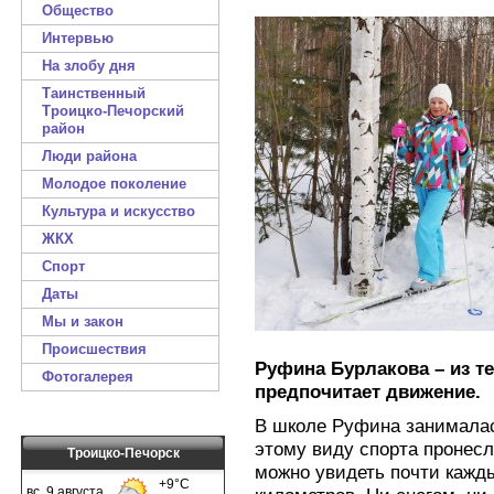
Общество
Интервью
На злобу дня
Таинственный
Троицко-Печорский
район
Люди района
Молодое поколение
Культура и искусство
ЖКХ
Спорт
Даты
Мы и закон
Происшествия
Руфина Бурлакова – из те
Фотогалерея
предпочитает движение.
В школе Руфина занималас
этому виду спорта пронесл
Троицко-Печорск
можно увидеть почти кажды