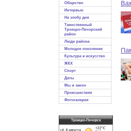
Важ
Общество
Интервью
На злобу дня
Таинственный
Троицко-Печорский
район
Люди района
Молодое поколение
Пам
Культура и искусство
ЖКХ
Спорт
Даты
Мы и закон
Происшествия
Фотогалерея
Троицко-Печорск