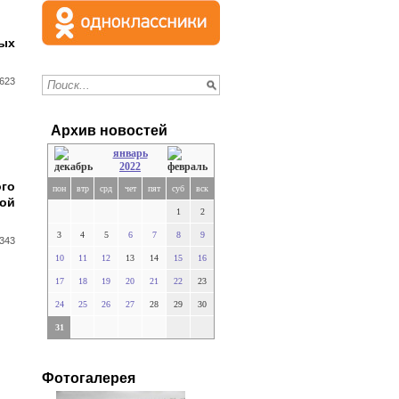
ых
623
Архив новостей
январь
2022
ого
пон
втр
срд
чет
пят
суб
вск
рой
1
2
3
4
5
6
7
8
9
343
10
11
12
13
14
15
16
17
18
19
20
21
22
23
24
25
26
27
28
29
30
31
Фотогалерея