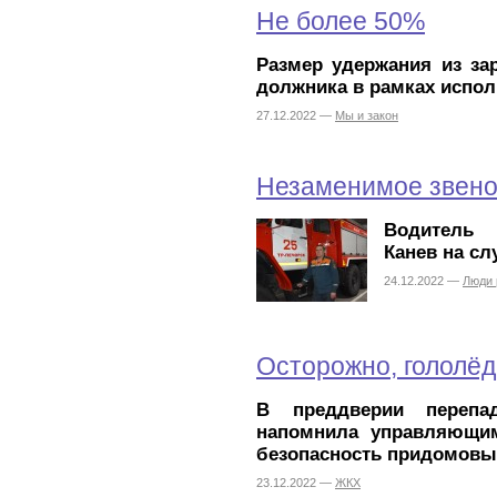
Не более 50%
Размер удержания из за
должника в рамках испол
27.12.2022 —
Мы и закон
Незаменимое звен
Водитель 
Канев на сл
24.12.2022 —
Люди 
Осторожно, гололёд
В преддверии перепа
напомнила управляющим
безопасность придомовы
23.12.2022 —
ЖКХ