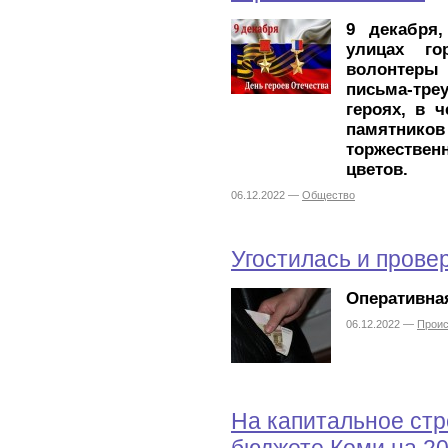
9 декабря,
улицах го
волонтер
письма-тр
героях, в 
памятников
торжестве
цветов.
06.12.2022 —
Общество
Угостилась и пров
Оперативная
06.12.2022 —
Прои
На капитальное стр