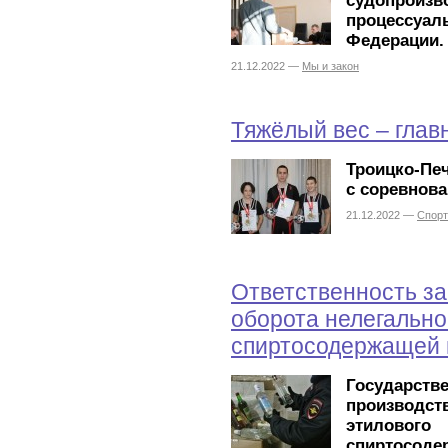
судопроизв
процессу
Федерации.
21.12.2022 —
Мы и закон
Тяжёлый вес – глав
Троицко-Пе
с соревнов
21.12.2022 —
Спорт
Ответственность за
оборота нелегально
спиртосодержащей 
Государств
производств
этиловог
спиртосоде