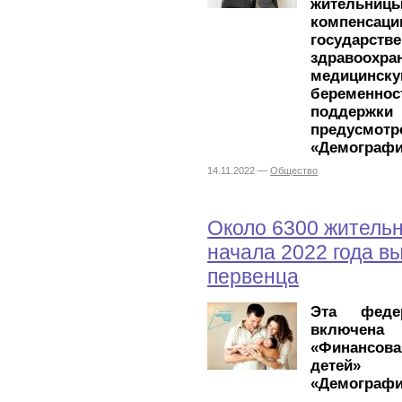
жительни
компенса
госуда
здравоохра
медицин
беременн
поддерж
предусмот
«Демографи
14.11.2022 —
Общество
Около 6300 жительн
начала 2022 года в
первенца
Эта феде
включен
«Финансова
детей» 
«Демографи