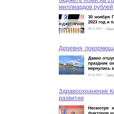
бюджете Коми на 20
миллиардов рублей
30 ноября 
2023 год и 
06.12.2022 —
Обще
Деревня, покоряюща
Давно отшу
праздник ох
вернулись 
05.12.2022 —
Таинс
Здравоохранение К
развитие
Несмотря н
факторов н