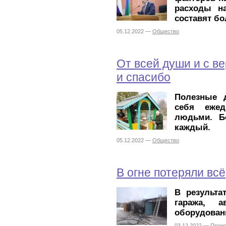
расходы на
составят бо
05.12.2022 —
Общество
От всей души и с в
и спасибо
Полезные 
себя ежед
людьми. Б
каждый.
05.12.2022 —
Общество
В огне потеряли всё
В результа
гаража, а
оборудован
03.12.2022 —
Прои