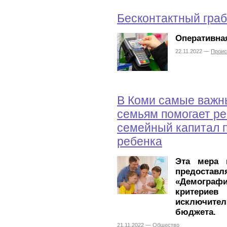
Бесконтактный гра
Оперативная
22.11.2022 —
Проис
В Коми самые важн
семьям помогает р
семейный капитал п
ребенка
Эта мера 
предоставл
«Демогра
критериев 
исключител
бюджета.
21.11.2022 —
Общество