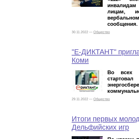
инвалидам 
лицам, и
вербально
сообщения.
30.11.2022 —
Общество
"Е-ДИКТАНТ" пригл
Коми
Во всех р
стартовал 
энергосб
коммунальн
29.11.2022 —
Общество
Итоги первых моло
Дельфийских игр