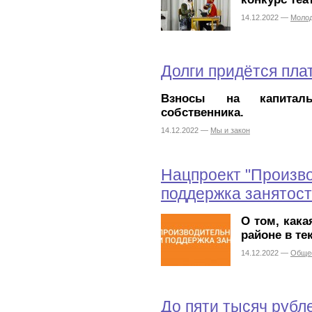
14.12.2022 —
Молод
Долги придётся пла
Взносы на капитал
собственника.
14.12.2022 —
Мы и закон
Нацпроект "Произво
поддержка занятост
О том, кака
районе в те
14.12.2022 —
Обще
До пяти тысяч рубл