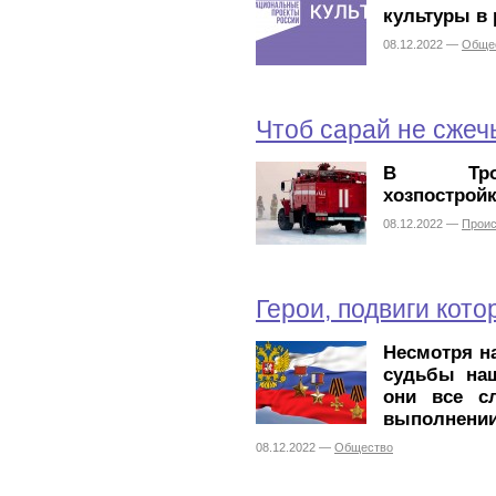
культуры в 
08.12.2022 —
Обще
Чтоб сарай не сжеч
В Троиц
хозпостройк
08.12.2022 —
Прои
Герои, подвиги кот
Несмотря н
судьбы наш
они все с
выполнении
08.12.2022 —
Общество