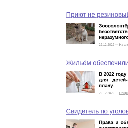
Приют не резиновы
Зооволо
безответс
неразумног
22.12.2022 —
На зл
Жильём обеспечил
В 2022 год
для детей-
плану.
22.12.2022 —
Обще
Свидетель по уголо
Права и об