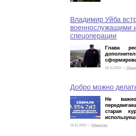
Владимир Уйба встр
военнослужащими и
спецоперации
Глава ре
дополн
сформирова
18.11.2022 —
Обще
Добро можно делат
Не важн
передвига
старая ку
используеш
18.11.2022 —
Общество