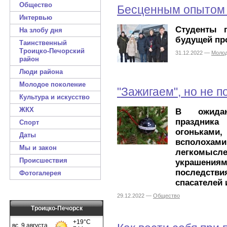
Общество
Бесценным опытом 
Интервью
Студенты 
На злобу дня
будущей пр
Таинственный
Троицко-Печорский
31.12.2022 —
Молод
район
Люди района
Молодое поколение
"Зажигаем", но не 
Культура и искусство
ЖКХ
В ожидан
праздника
Спорт
огоньками
Даты
всполохам
Мы и закон
легкомыс
Происшествия
украшениям
последствия
Фотогалерея
спасателей 
29.12.2022 —
Общество
Троицко-Печорск