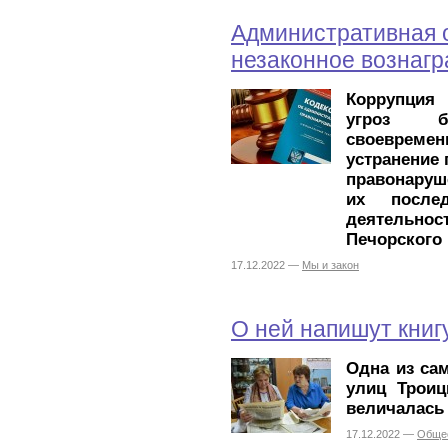
Административная о
незаконное вознаг
Коррупция
угроз б
своевремен
устранение
правонаруш
их после
деятельн
Печорского 
17.12.2022 —
Мы и закон
О ней напишут книг
Одна из са
улиц Троиц
величалась 
17.12.2022 —
Обще