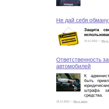
Не дай себя обману
Защита св
использова
19.12.2022 —
Мы и 
Ответственность з
автомобилей
К админист
быть привл
юридическ
штрафа за
средства.
18.12.2022 —
Мы и закон