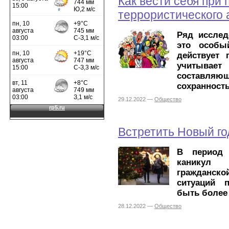
Как вести себя при 
террористического 
Ряд исслед
это особы
действует 
учитыва
составл
сохранность
29.12.2022 —
Общество
Встретить Новый го
В период 
каникул 
гражданск
ситуаций 
быть более
28.12.2022 —
Общество