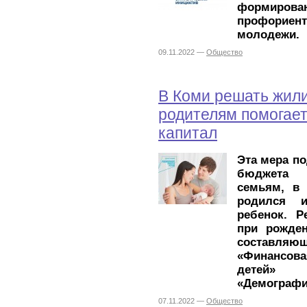
формиро
профориент
молодежи.
09.11.2022 —
Общество
В Коми решать жил
родителям помогае
капитал
Эта мера по
бюджета 
семьям, в 
родился 
ребенок. Р
при рожден
составляю
«Финансова
детей» 
«Демографи
07.11.2022 —
Общество