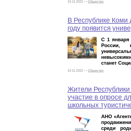
10.11.2022 —
Общество
В Республике Коми 
году появится унив
С 1 января 
России, 
универса
невысокими
станет Соц
10.11.2022 —
Общество
Жители Республики 
участие в опросе 
школьных туристич
АНО «Агентс
продвижен
среди род