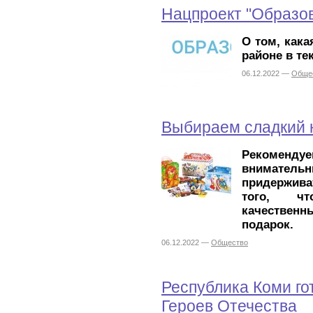
Нацпроект "Образо
О том, кака
районе в те
06.12.2022 —
Обще
Выбираем сладкий 
Рекоме
внимат
придержив
того, чт
качестве
подарок.
06.12.2022 —
Общество
Республика Коми го
Героев Отечества