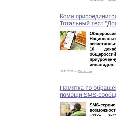
Коми присоединитс
Тотальный тест "До
Общеросс
Национальн
ассистивны
10 дека
общероссий
приуроче
инвалидов.
30.11.2022 —
Общество
Памятка по обращен
помощи SMS-сообщ
SMS-серви
возможнос
«112» экс