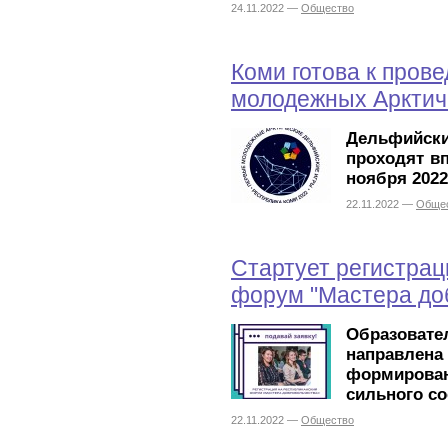
24.11.2022 —
Общество
Коми готова к пров
молодежных Арктич
Дельфийск
проходят вп
ноября 2022
22.11.2022 —
Обще
Стартует регистрац
форум "Мастера до
Образова
направлена
формирова
сильного с
22.11.2022 —
Общество