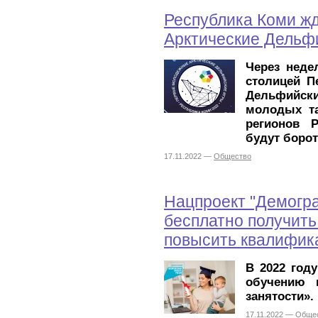
Республика Коми ж
Арктические Дельф
Через неде
столицей П
Дельфийски
молодых та
регионов Р
будут борот
17.11.2022 —
Общество
Нацпроект "Демогр
бесплатно получить
повысить квалифик
В 2022 год
обучению 
занятости».
17.11.2022 —
Обще