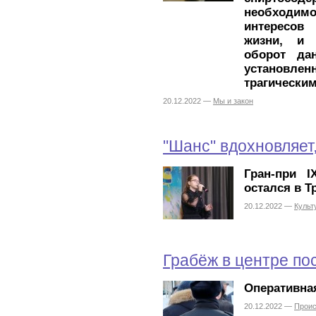
необходимо
интересов
жизни, и 
оборот да
установлен
трагически
20.12.2022 —
Мы и закон
"Шанс" вдохновляет,
Гран-при I
остался в Т
20.12.2022 —
Культ
Грабёж в центре по
Оперативная
20.12.2022 —
Прои