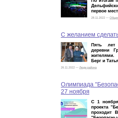
По итогам 
Дельфийски
первое мест
28.11.2022 —
Обще
С желанием сделать
Пять лет 
деревни Г
жителями.
Берг и Тать
26.11.2022 —
Люди района
Олимпиада "Безопа
27 ноября
С 1 ноября
проекта "Б
проходит В
"Безопасные