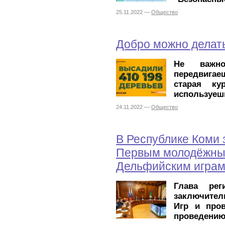
25.11.2022 —
Общество
Добро можно делат
Не важн
передвига
старая ку
используеш
24.11.2022 —
Общество
В Республике Коми 
Первым молодёжны
Дельфийским игра
Глава рег
заключител
Игр и пров
проведению