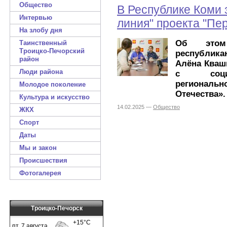
Общество
В Республике Коми 
Интервью
линия" проекта "Пер
На злобу дня
Об этом
Таинственный
Троицко-Печорский
республик
район
Алёна Кваш
Люди района
с социа
региональн
Молодое поколение
Отечества».
Культура и искусство
14.02.2025 —
Общество
ЖКХ
Спорт
Даты
Мы и закон
Происшествия
Фотогалерея
Троицко-Печорск