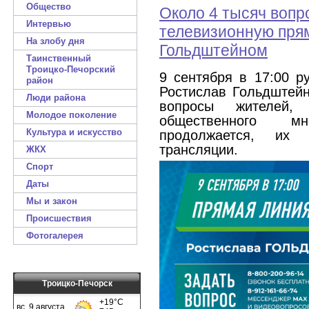
Общество
Около 4 тысяч вопр
Интервью
телевизионную пря
На злобу дня
Гольдштейном
Таинственный
Троицко-Печорский
9 сентября в 17:00 р
район
Ростислав Гольдштей
Люди района
вопросы жителей,
Молодое поколение
общественного м
Культура и искусство
продолжается, их
трансляции.
ЖКХ
Спорт
Даты
Мы и закон
Происшествия
Фотогалерея
Троицко-Печорск