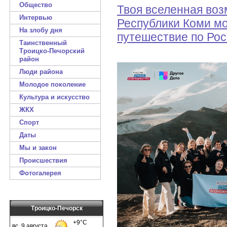
Общество
Твоя вселенная воз
Интервью
Республики Коми мо
На злобу дня
путешествие по Рос
Таинственный
Троицко-Печорский
район
Люди района
Молодое поколение
Культура и искусство
ЖКХ
Спорт
Даты
Мы и закон
Происшествия
Фотогалерея
Троицко-Печорск