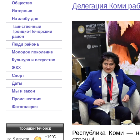
Общество
Делегация Коми ра
Интервью
На злобу дня
Таинственный
Троицко-Печорский
район
Люди района
Молодое поколение
Культура и искусство
ЖКХ
Спорт
Даты
Мы и закон
Происшествия
Фотогалерея
Троицко-Печорск
Республика Коми — н
страны!