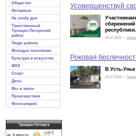
Общество
Усовершенствуй св
Интервью
Участника
На злобу дня
сбережений
Таинственный
республики
Троицко-Печорский
район
18.07.2024 —
Обще
Люди района
Молодое поколение
Роковая беспечност
Культура и искусство
ЖКХ
В Усть-Унье
Спорт
18.07.2024 —
Прои
Даты
Мы и закон
Происшествия
Фотогалерея
Троицко-Печорск