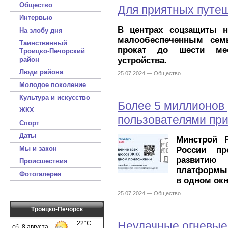
Общество
Для приятных путе
Интервью
В центрах соцзащиты 
На злобу дня
малообеспеченным сем
Таинственный
прокат до шести мес
Троицко-Печорский
устройства.
район
Люди района
25.07.2024 —
Общество
Молодое поколение
Культура и искусство
Более 5 миллионов 
ЖКХ
пользователями пр
Спорт
Даты
Минстрой 
Мы и закон
России пр
развити
Происшествия
платформы 
Фотогалерея
в одном окн
25.07.2024 —
Общество
Троицко-Печорск
Неудачные огневые