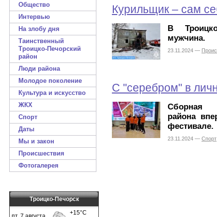
Общество
Курильщик – сам с
Интервью
В Троицко
На злобу дня
мужчина.
Таинственный
Троицко-Печорский
23.11.2024 —
Проис
район
Люди района
Молодое поколение
С "серебром" в лич
Культура и искусство
ЖКХ
Сборная в
района впе
Спорт
фестивале.
Даты
23.11.2024 —
Спорт
Мы и закон
Происшествия
Фотогалерея
Троицко-Печорск