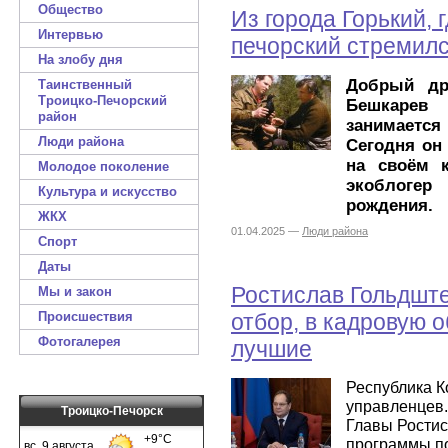
Общество
Из города Горький, 
Интервью
печорский стремил
На злобу дня
Добрый др
Таинственный
Троицко-Печорский
Бешкарев
район
занимается
Люди района
Сегодня он
на своём к
Молодое поколение
экоблогер
Культура и искусство
рождения.
ЖКХ
01.04.2025 —
Люди района
Спорт
Даты
Ростислав Гольдште
Мы и закон
Происшествия
отбор, в кадровую 
Фотогалерея
лучшие
Республика К
управленцев.
Троицко-Печорск
Главы Ростис
программы по