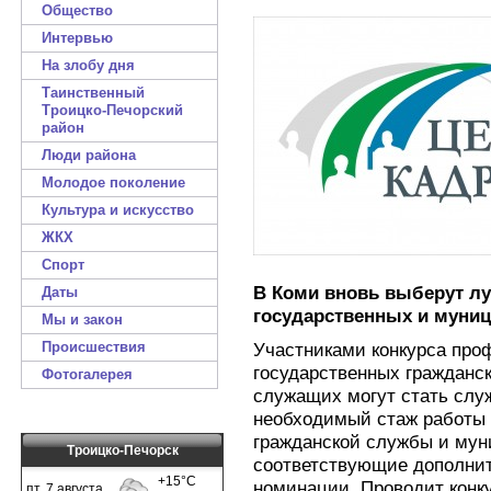
Общество
Интервью
На злобу дня
Таинственный
Троицко-Печорский
район
Люди района
Молодое поколение
Культура и искусство
ЖКХ
Спорт
В Коми вновь выберут л
Даты
государственных и муни
Мы и закон
Происшествия
Участниками конкурса про
государственных гражданс
Фотогалерея
служащих могут стать сл
необходимый стаж работы 
гражданской службы и му
Троицко-Печорск
соответствующие дополни
номинации. Проводит конк