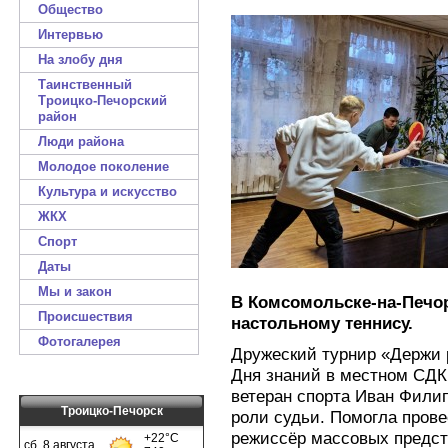
Общество
Интервью
На злобу дня
Таинственный
Троицко-Печорский
район
Люди района
Молодое поколение
Культура и искусство
ЖКХ
Спорт
Даты
Мы и закон
В Комсомольске-на-Печо
Происшествия
настольному теннису.
Фотогалерея
Дружеский турнир «Держи р
Дня знаний в местном СДК
ветеран спорта Иван Филип
Троицко-Печорск
роли судьи. Помогла прове
режиссёр массовых предст