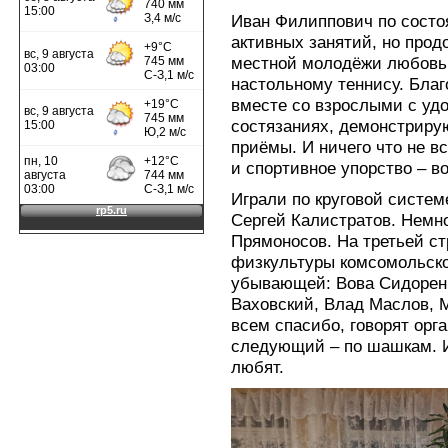
Иван Филиппович по состо
активных занятий, но прод
местной молодёжи любовь
настольному теннису. Благ
вместе со взрослыми с уд
состязаниях, демонстриру
приёмы. И ничего что не 
и спортивное упорство – во
Играли по круговой систем
Сергей Калистратов. Немн
Прямоносов. На третьей ст
физкультуры комсомольско
убывающей: Вова Сидоренк
Ваховский, Влад Маслов, 
всем спасибо, говорят орг
следующий – по шашкам. И
любят.